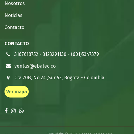
Nosotros
Noticias
Contacto
CONTACTO
3167618752
-
3123291130
-
(601)5347379
ventas@ebatec.co
Cra 70B, No 24 ,Sur 53, Bogota - Colombia
Ver mapa