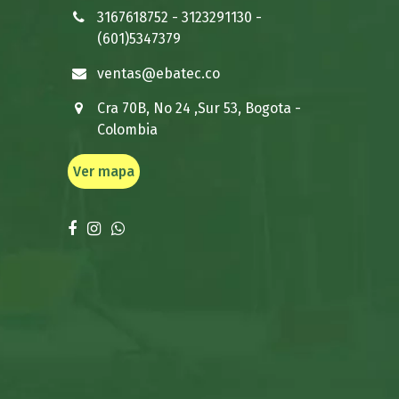
3167618752
-
3123291130
-
(601)5347379
ventas@ebatec.co
Cra 70B, No 24 ,Sur 53, Bogota -
Colombia
Ver mapa